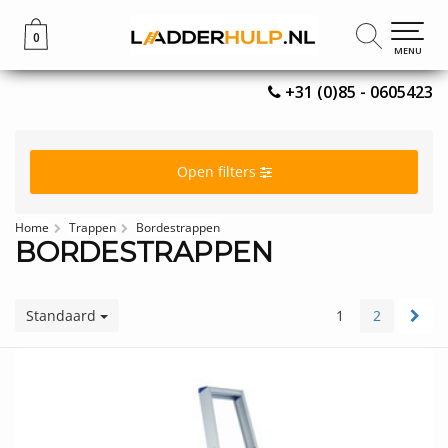
0
0
MENU
MENU
+31 (0)85 - 0605423
Open filters
Home
Trappen
Bordestrappen
BORDESTRAPPEN
Standaard
1
2