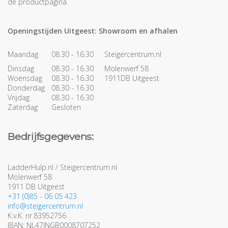
de productpagina.
Openingstijden Uitgeest:
Showroom en afhalen
Maandag
08.30 - 16.30
Steigercentrum.nl
Dinsdag
08.30 - 16.30
Molenwerf 58
Woensdag
08.30 - 16.30
1911DB Uitgeest
Donderdag
08.30 - 16.30
Vrijdag
08.30 - 16.30
Zaterdag
Gesloten
Bedrijfsgegevens:
LadderHulp.nl / Steigercentrum.nl
Molenwerf 58
1911 DB Uitgeest
+31 (0)85 - 06 05 423
info@steigercentrum.nl
K.v.K. nr.83952756
IBAN: NL47INGB0008707252