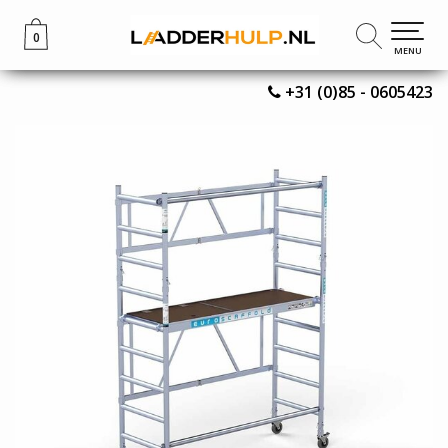
0
0
MENU
MENU
+31 (0)85 - 0605423