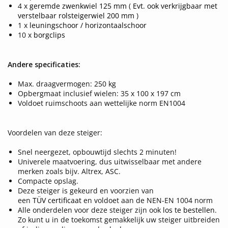
4 x
geremde zwenkwiel 125 mm
(
Evt. ook verkrijgbaar met
verstelbaar rolsteigerwiel 200 mm
)
1 x
leuningschoor / horizontaalschoor
10 x
borgclips
Andere specificaties:
Max. draagvermogen: 250 kg
Opbergmaat inclusief wielen: 35 x 100 x 197 cm
Voldoet ruimschoots aan wettelijke norm EN1004
Voordelen van deze steiger:
Snel neergezet, opbouwtijd slechts 2 minuten!
Univerele maatvoering, dus uitwisselbaar met andere
merken zoals bijv. Altrex, ASC.
Compacte opslag.
Deze steiger is gekeurd en voorzien van
een
TÜV certificaat
en voldoet aan de NEN-EN 1004 norm
Alle onderdelen voor deze steiger zijn ook
los te bestellen
.
Zo kunt u in de toekomst gemakkelijk uw steiger uitbreiden