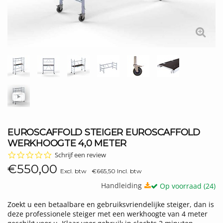
EUROSCAFFOLD STEIGER EUROSCAFFOLD
WERKHOOGTE 4,0 METER
0.0
Schrijf een review
star
€550,00
rating
Excl. btw
€665,50 Incl. btw
Handleiding
Op voorraad (24)
Zoekt u een betaalbare en gebruiksvriendelijke steiger, dan is
deze professionele steiger met een werkhoogte van 4 meter