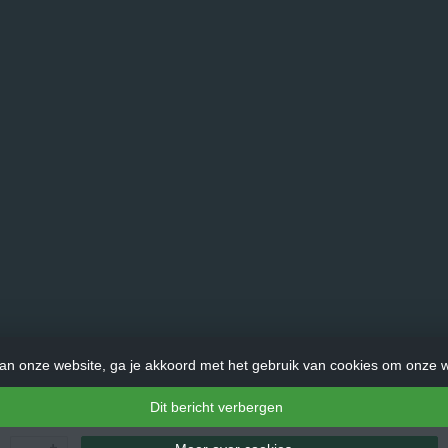
an onze website, ga je akkoord met het gebruik van cookies om onze w
Dit bericht verbergen
© Copyright 2026 LadderHulp.nl - Theme by
Frontlabel
- Powered by
+