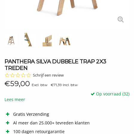
PANTHERA SILVA DUBBELE TRAP 2X3
TREDEN
0.0
Schrijf een review
star
€59,00
rating
Excl. btw
€71,39 Incl. btw
Op voorraad (32)
Lees meer
Gratis Verzending
Al meer dan 25.000+ tevreden klanten
100 dagen retourgarantie