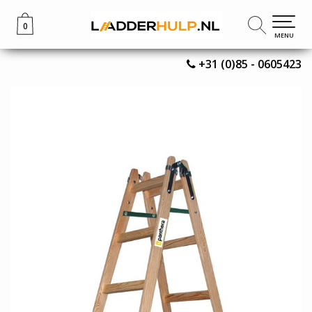
0
0
MENU
MENU
+31 (0)85 - 0605423