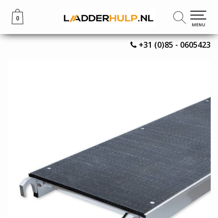
0
0
MENU
MENU
+31 (0)85 - 0605423