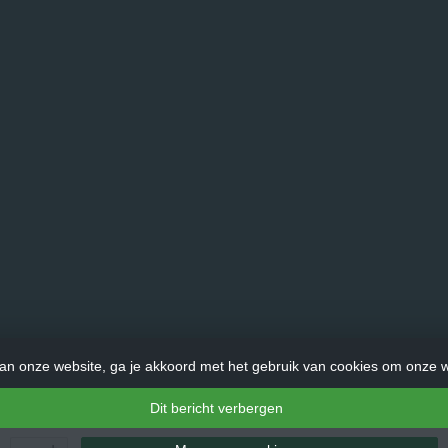
an onze website, ga je akkoord met het gebruik van cookies om onze w
Dit bericht verbergen
© Copyright 2026 LadderHulp.nl - Theme by
Frontlabel
- Powered by