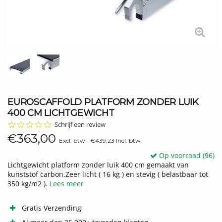
EUROSCAFFOLD PLATFORM ZONDER LUIK
400 CM LICHTGEWICHT
0.0
Schrijf een review
star
€363,00
rating
Excl. btw
€439,23 Incl. btw
Op voorraad (96)
Lichtgewicht platform zonder luik 400 cm gemaakt van
kunststof carbon.Zeer licht ( 16 kg ) en stevig ( belastbaar tot
350 kg/m2 ).
Lees meer
Gratis Verzending