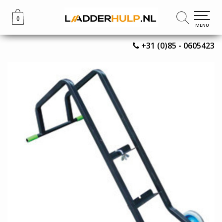
0
0
MENU
MENU
+31 (0)85 - 0605423