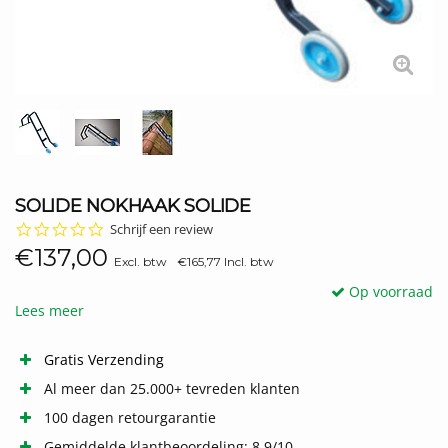
SOLIDE NOKHAAK SOLIDE
0.0
Schrijf een review
star
€137,00
rating
Excl. btw
€165,77 Incl. btw
Op voorraad
Lees meer
Gratis Verzending
Al meer dan 25.000+ tevreden klanten
100 dagen retourgarantie
Gemiddelde klantbeoordeling: 8.9/10