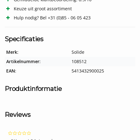
Keuze uit groot assortiment
Hulp nodig? Bel +31 (0)85 - 06 05 423
Specificaties
Merk:
Solide
Artikelnummer:
108512
EAN:
5413432900025
Produktinformatie
Reviews
0.0
star