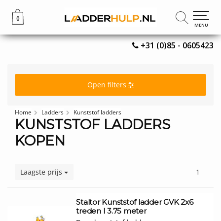
0
0
MENU
MENU
+31 (0)85 - 0605423
Open filters
Home
Ladders
Kunststof ladders
KUNSTSTOF LADDERS
KOPEN
Laagste prijs
1
Staltor Kunststof ladder GVK 2x6
treden I 3.75 meter