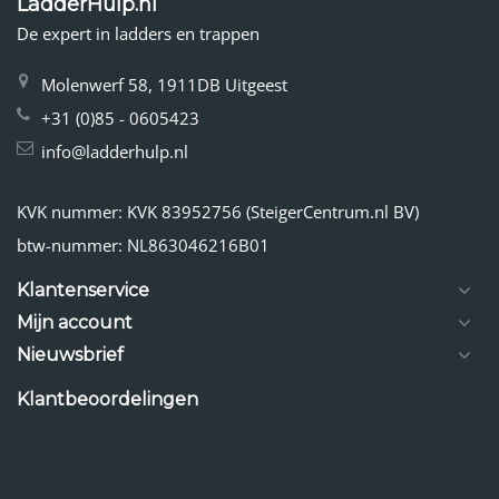
LadderHulp.nl
De expert in ladders en trappen
Molenwerf 58, 1911DB Uitgeest
+31 (0)85 - 0605423
info@ladderhulp.nl
KVK nummer: KVK 83952756 (SteigerCentrum.nl BV)
btw-nummer: NL863046216B01
Klantenservice
Mijn account
Nieuwsbrief
Klantbeoordelingen