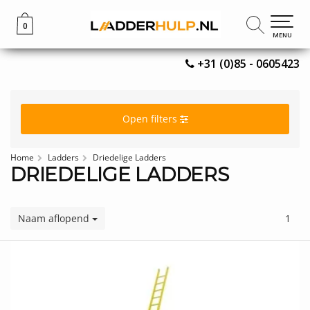
0
0
MENU
MENU
+31 (0)85 - 0605423
Open filters
Home
Ladders
Driedelige Ladders
DRIEDELIGE LADDERS
Naam aflopend
1