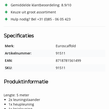
Gemiddelde klantbeoordeling: 8.9/10
Keuze uit groot assortiment
Hulp nodig? Bel +31 (0)85 - 06 05 423
Specificaties
Merk:
Euroscaffold
Artikelnummer:
91511
EAN:
8718781561499
SKU:
91511
Produktinformatie
Lengte: 5 meter
2x
leuningstaander
1x
heupleuning
1x
knieleuning