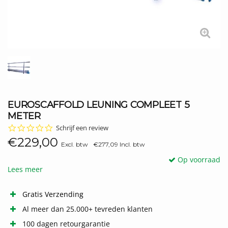
EUROSCAFFOLD LEUNING COMPLEET 5
METER
0.0
Schrijf een review
star
€229,00
rating
Excl. btw
€277,09 Incl. btw
Op voorraad
Lees meer
Gratis Verzending
Al meer dan 25.000+ tevreden klanten
100 dagen retourgarantie