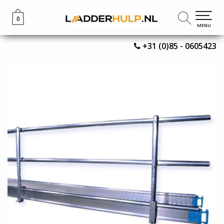
0
0
MENU
MENU
+31 (0)85 - 0605423