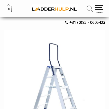
0
0
MENU
MENU
+31 (0)85 - 0605423