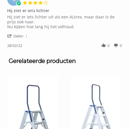
4.0
star
Hij ziet er iets lichter
rating
Review
review
Hij ziet er iets lichter uit als een ALtrex, maar daar is de
by
stating
prijs ook naar.
Loon-,
Hij
Nu kijken hoe lang hij het volhoud.
J.
ziet
'
on
er
Delen
Share
28
iets
Review
28/02/22
0
0
Feb
lichter
by
2022
Loon-,
J.
Gerelateerde producten
on
28
Feb
2022