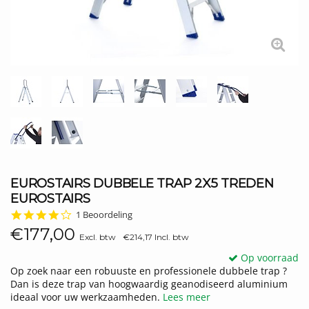
EUROSTAIRS DUBBELE TRAP 2X5 TREDEN
EUROSTAIRS
4.0
1 Beoordeling
star
€177,00
rating
Excl. btw
€214,17 Incl. btw
Op voorraad
Op zoek naar een robuuste en professionele dubbele trap ?
Dan is deze trap van hoogwaardig geanodiseerd aluminium
ideaal voor uw werkzaamheden.
Lees meer