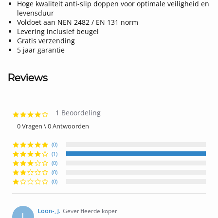
Hoge kwaliteit anti-slip doppen voor optimale veiligheid en
levensduur
Voldoet aan NEN 2482 / EN 131 norm
Levering inclusief beugel
Gratis verzending
5 jaar garantie
Reviews
1 Beoordeling
4.0
star
0 Vragen \ 0 Antwoorden
rating
(0)
(1)
(0)
(0)
(0)
Loon-, J.
Geverifieerde koper
L