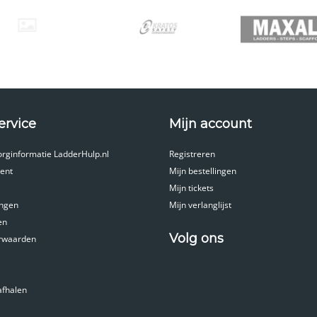
ervice
Mijn account
orginformatie LadderHulp.nl
Registreren
ent
Mijn bestellingen
Mijn tickets
ingen
Mijn verlanglijst
en
Volg ons
rwaarden
afhalen