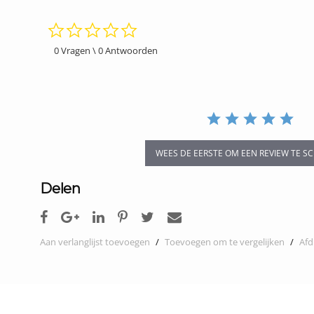
0.0
star
rating
0 Vragen \ 0 Antwoorden
WEES DE EERSTE OM EEN REVIEW TE SC
Delen
Aan verlanglijst toevoegen
/
Toevoegen om te vergelijken
/
Afd