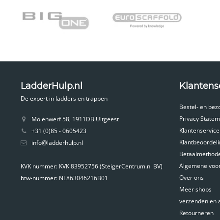
LadderHulp.nl
Klantens
De expert in ladders en trappen
Bestel- en bez
Privacy Statem
Molenwerf 58, 1911DB Uitgeest
Klantenservice
+31 (0)85 - 0605423
Klantbeoordel
info@ladderhulp.nl
Betaalmethod
Algemene voo
KVK nummer: KVK 83952756 (SteigerCentrum.nl BV)
Over ons
btw-nummer: NL863046216B01
Meer shops
verzenden en 
Retourneren