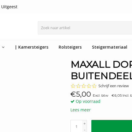
 Uitgeest
n
| Kamersteigers
Rolsteigers
Steigermateriaal
MAXALL DOP
BUITENDEE
0.0
Schrijf een review
star
€5,00
rating
Excl. btw
€6,05 Incl.
Op voorraad
Lees meer
+
-