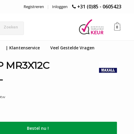
+31 (0)85 - 0605423
Registreren
|
Inloggen
Zoeken
0
| Klantenservice
Veel Gestelde Vragen
 MR3X12C
L
 btw
Bestel nu !