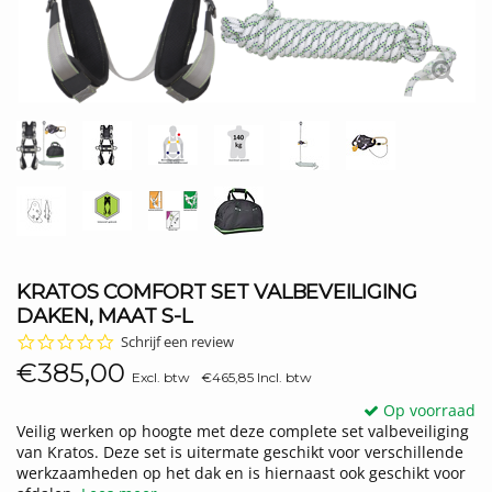
KRATOS COMFORT SET VALBEVEILIGING
DAKEN, MAAT S-L
0.0
Schrijf een review
star
€385,00
rating
Excl. btw
€465,85 Incl. btw
Op voorraad
Veilig werken op hoogte met deze complete set valbeveiliging
van Kratos. Deze set is uitermate geschikt voor verschillende
werkzaamheden op het dak en is hiernaast ook geschikt voor