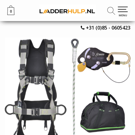
0
0
MENU
MENU
+31 (0)85 - 0605423