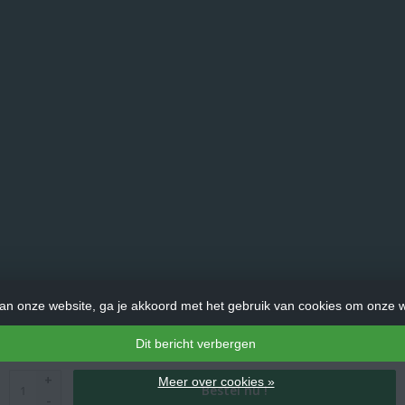
an onze website, ga je akkoord met het gebruik van cookies om onze w
Dit bericht verbergen
© Copyright 2026 LadderHulp.nl - Theme by
Frontlabel
- Powered by
+
Meer over cookies »
Bestel nu !
Lightspeed
-