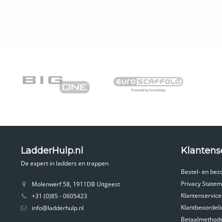
LadderHulp.nl
Klantens
De expert in ladders en trappen
Bestel- en bez
Privacy Statem
Molenwerf 58, 1911DB Uitgeest
Klantenservice
+31 (0)85 - 0605423
Klantbeoordel
info@ladderhulp.nl
Betaalmethod