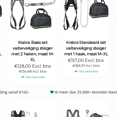
Kratos Basis set
Kratos Standaard set
valbeveiliging steiger
valbeveiliging steiger
L
met 2 haken, maat M-
met 1 haak, maat M-XL
XL
€157,00 Excl. btw
€128,00 Excl. btw
€189,97 Incl. btw
Op voorraad
€154,88 Incl. btw
Op voorraad
ding vanaf €150,-
Al meer dan 25.000+ tevreden klan