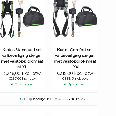
Kratos Standaard set
Kratos Comfort set
valbeveiliging steiger
valbeveiliging steiger
met valstopblok maat
met valstopblok maat
M-XL
L-XXL
€246,00 Excl. btw
€315,00 Excl. btw
€297,66 Incl. btw
€381,15 Incl. btw
Op voorraad
Op voorraad
Hulp nodig? Bel +31 (0)85 - 06 05 423