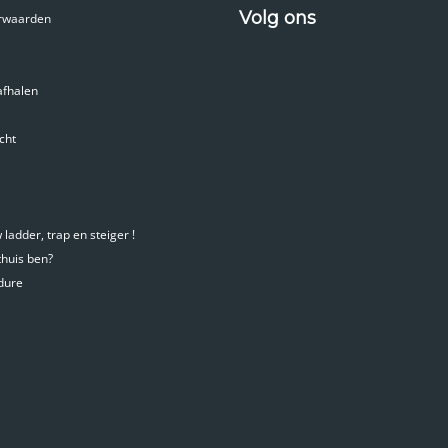
Volg ons
rwaarden
afhalen
cht
ladder, trap en steiger !
 thuis ben?
dure