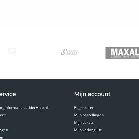
ervice
Mijn account
orginformatie LadderHulp.nl
Registreren
ent
Mijn bestellingen
Mijn tickets
ingen
Mijn verlanglijst
en