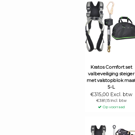
Kratos Comfort set
valbeveiliging steiger
met valstopblok maa
S-L
€315,00 Excl. btw
€381,15 Incl. btw
Op voorraad