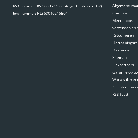
Algemene voo
KVK nummer: KVK 83952756 (SteigerCentrum.nl BV)
Over ons
btw-nummer: NL863046216B01
Meer shops
verzenden en 
Retourneren
Herroepingsre
Disclaimer
Sitemap
Linkpartners
Garantie op uw 
Wat als ik niet
Klachtenproce
RSS-feed