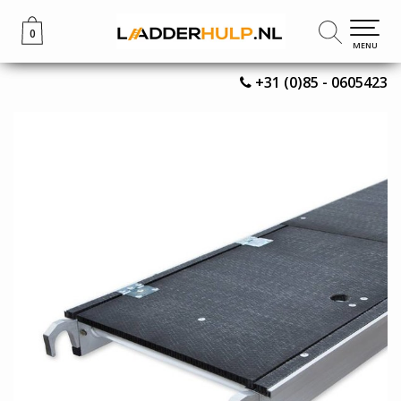
0
0
MENU
MENU
+31 (0)85 - 0605423