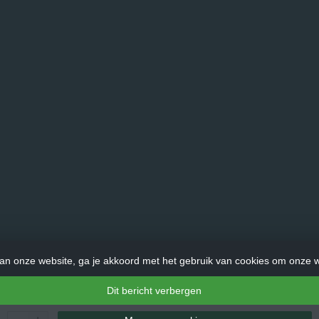
an onze website, ga je akkoord met het gebruik van cookies om onze w
Dit bericht verbergen
© Copyright 2026 LadderHulp.nl - Theme by
Frontlabel
- Powered by