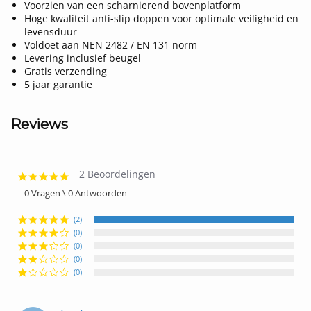
Voorzien van een scharnierend bovenplatform
Hoge kwaliteit anti-slip doppen voor optimale veiligheid en
levensduur
Voldoet aan NEN 2482 / EN 131 norm
Levering inclusief beugel
Gratis verzending
5 jaar garantie
Reviews
2 Beoordelingen
5.0
star
0 Vragen \ 0 Antwoorden
rating
(2)
(0)
(0)
(0)
(0)