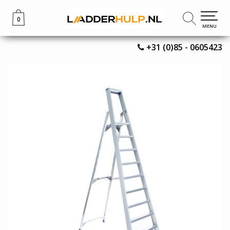
0
0
MENU
MENU
+31 (0)85 - 0605423