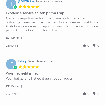
Jehovah's W.
Geverifieerde koper
J
5.0
star
Excelente service en een prima trap
rating
Review
review
Nadat ik mijn bordestrap met transportschade had
by
stating
ontvangen werd er direct na het door sturen van wat foto's
Jehovah's
Excelente
kosteloos een nieuwe trap verstuurd. Prima service en een
W.
service
prima trap. Ik ben zeer tevreden.
on
en
'
23
een
Delen
Share
May
prima
Review
23/05/18
0
0
2018
trap
by
Jehovah's
W.
on
Felix j.
Geverifieerde koper
F
23
5.0
May
star
Voor het geld is het
2018
rating
Review
review
Voor het geld is het echt een goede ladder!
by
stating
'
Felix
Voor
Delen
Share
j.
het
Review
26/11/17
0
0
on
geld
by
26
is
Felix
Nov
het