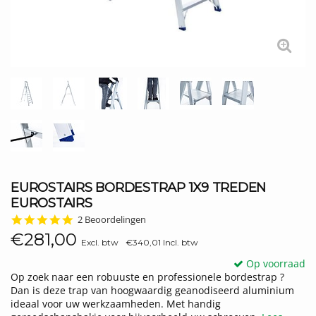
EUROSTAIRS BORDESTRAP 1X9 TREDEN
EUROSTAIRS
5.0
2 Beoordelingen
star
€281,00
rating
Excl. btw
€340,01 Incl. btw
Op voorraad
Op zoek naar een robuuste en professionele bordestrap ?
Dan is deze trap van hoogwaardig geanodiseerd aluminium
ideaal voor uw werkzaamheden. Met handig