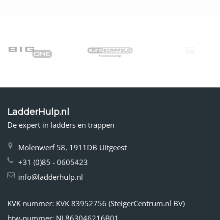
j.
2017
on
26
Nov
2017
LadderHulp.nl
De expert in ladders en trappen
Molenwerf 58, 1911DB Uitgeest
+31 (0)85 - 0605423
info@ladderhulp.nl
KVK nummer: KVK 83952756 (SteigerCentrum.nl BV)
btw-nummer: NL863046216B01