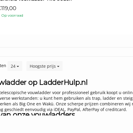
119,00
Op voorraad
ten
24
Hoogste prijs
wladder op LadderHulp.nl
lescopische vouwladder voor professioneel gebruik koopt u online 
erse werkstanden: u kunt hem gebruiken als trap, ladder en steige
rken als Big One en Wakü. Onze scherpe prijzen combineren wij me
ng geschiedt eenvoudig via iDEAL, PayPal, AfterPay of creditcard.
van onze vouwladders
professioneel gebruik: vanaf € 199,95
g One en Wakü: altijd 5 jaar garantie