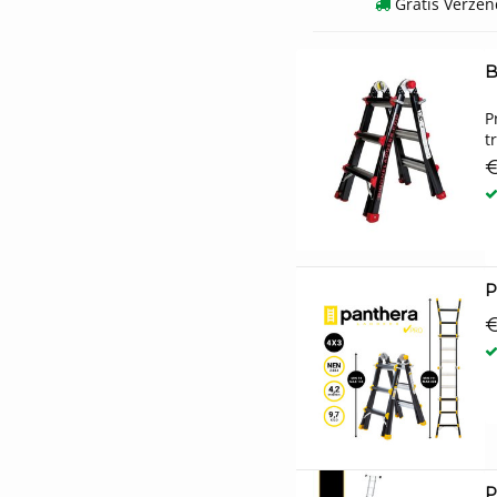
Gratis Verzen
B
P
t
€
P
€
P