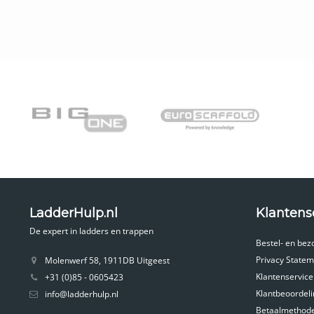
Alle vouwladders voldo
Gratis verzending in Ne
Uw nieuwe ladder is dire
Wat is een vo
Een vouwladder is een mu
4x6
kunt u bijvoorbeeld 
vouwladders is dat u de 
zelfs mogelijk om bijvoo
Een veilige l
De vouwladders die wij 
Nederlandse. De eisen d
assortiment altijd verze
kunt u de ladder als par
Kenmerken va
LadderHulp.nl
Klantens
Het assortiment vouwlad
De expert in ladders en trappen
één oogopslag de specifi
Bestel- en bez
Privacy Statem
Molenwerf 58, 1911DB Uitgeest
Soort vouwladder
Klantenservice
+31 (0)85 - 0605423
Klantbeoordel
info@ladderhulp.nl
Betaalmethod