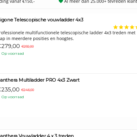
ding vanaf €150,-
Al meer dan 25.000+ tevreden klan
igone Telescopische vouwladder 4x3
rofessionele multifunctionele telescopische ladder 4x3 treden met m
rap in meerdere posities en hoogtes.
279,00
€292,00
Op voorraad
anthera Multiladder PRO 4x3 Zwart
235,00
€246,00
Op voorraad
anthera Vouwladder 4 x 3 treden