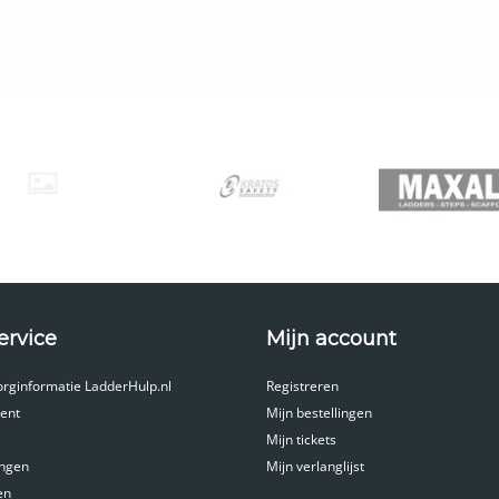
en aan de NEN 2484 normering
derland en België
ct uit voorraad leverbaar
uwladder?
ltifunctionele ladder die u tot tientallen verschillende posities 
in 33 posities en 5 basisstanden gebruiken, waaronder de doorgaa
twee zijden ongelijk kunt uitschuiven, waardoor u de ladder veilig 
rbeeld één poot uit te schuiven, handig voor wenteltrappen in won
adder door het keurmerk NEN 2484
aanbieden dragen het keurmerk NEN 2484. Dit houdt in dat ze vold
ie de Nederlandse Warenwet aan vouwladders stelt zijn ontzetten
kerd bent van de hoogste kwaliteit. De vouwladders zijn voornameli
ticulier ook gebruiken. Het keurmerk garandeert u een zeer veilig
n de vouwladders
ervice
Mijn account
ders van LadderHulp.nl bestaat uit diverse ladders van de topmerk
caties van de verschillende vouwladders. Klik op de link in de rech
orginformatie LadderHulp.nl
Registreren
ent
Mijn bestellingen
Eigenschappen
Bekijk de ladder
Mijn tickets
ingen
Mijn verlanglijst
Hoogte opbergstand: 1,00 meter
en