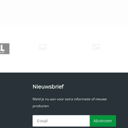
kunt uitschuiven en neerzetten. De
vouwladder Big One
ns afgebeelde A-stand. Het grote voordeel van
kunt gebruiken op trappen. Bij diverse modellen is het
ingen.
oen aan zowel de Europese wetgeving, als de
d streng, waardoor u met een vouwladder uit ons
jk bedoeld voor professioneel gebruik, maar uiteraard
e en duurzame ladder.
Nieuwsbrief
en Big One en Wakü. In onderstaande tabel ziet u in
terkolom om direct het betreffende product te bekijken.
Meld je nu aan voor extra informatie of nieuwe
producten
Abonneer