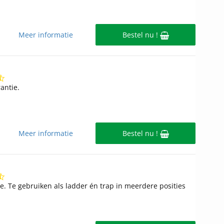
Meer informatie
Bestel nu !
4.7
star
antie.
rating
Meer informatie
Bestel nu !
4.4
star
ie. Te gebruiken als ladder én trap in meerdere posities
rating