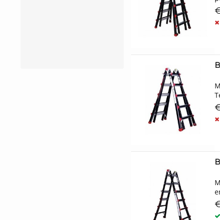
€
B
M
T
€
B
M
e
€