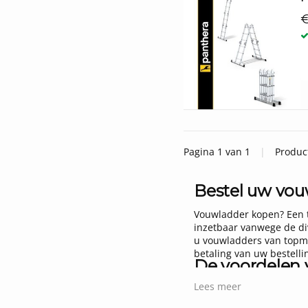
€
Pagina 1 van 1
|
Produc
Bestel uw vou
Vouwladder kopen? Een te
inzetbaar vanwege de div
u vouwladders van topme
betaling van uw bestelli
De voordelen 
Vouwladders kopen voor 
Lees meer
Topmerken ladders als Bi