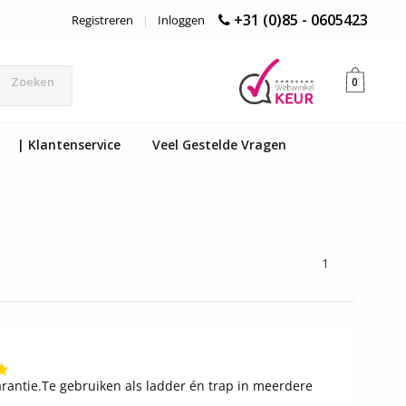
+31 (0)85 - 0605423
Registreren
|
Inloggen
Zoeken
0
| Klantenservice
Veel Gestelde Vragen
1
4.8
star
garantie.Te gebruiken als ladder én trap in meerdere
rating