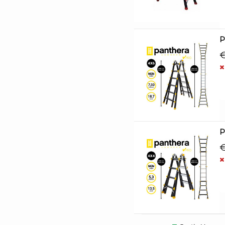
P
€
P
€