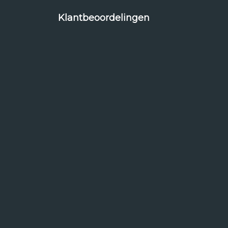
Klantbeoordelingen
x3
x4