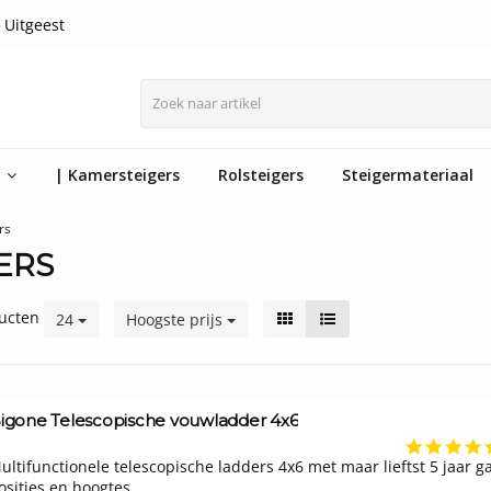
 Uitgeest
n
| Kamersteigers
Rolsteigers
Steigermateriaal
rs
ERS
ucten
24
Hoogste prijs
igone Telescopische vouwladder 4x6
ultifunctionele telescopische ladders 4x6 met maar lieftst 5 jaar 
osities en hoogtes.