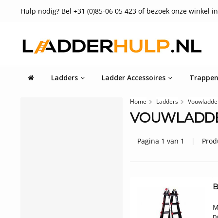
Hulp nodig? Bel +31 (0)85-06 05 423 of bezoek onze winkel in
Ladders
Ladder Accessoires
Trappe
Home
Ladders
Vouwladde
VOUWLADD
Pagina 1 van 1
|
Prod
B
M
p