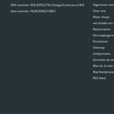
Algemene voo
KVK nummer: KVK 83952756 (SteigerCentrum.nl BV)
Vouwladder 4x3 Big One
Over ons
btw-nummer: NL863046216B01
Meer shops
verzenden en 
Retourneren
Herroepingsre
Disclaimer
Sitemap
Linkpartners
Vouwladder 4x3 Wakü
Garantie op uw 
Wat als ik niet
Klachtenproce
RSS-feed
Vouwladder 4x4 Big One