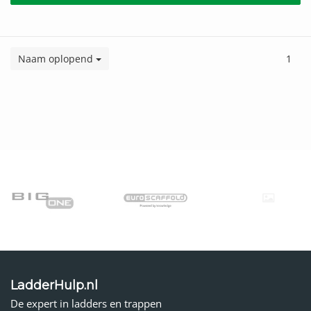
Naam oplopend
1
LadderHulp.nl
De expert in ladders en trappen