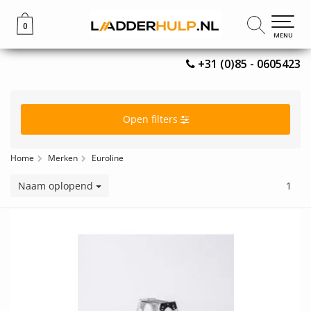
0
0
MENU
MENU
+31 (0)85 - 0605423
Open filters
Home
Merken
Euroline
Naam oplopend
1