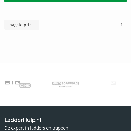
Laagste prijs
1
LadderHulp.nl
De expert in ladders en trappen