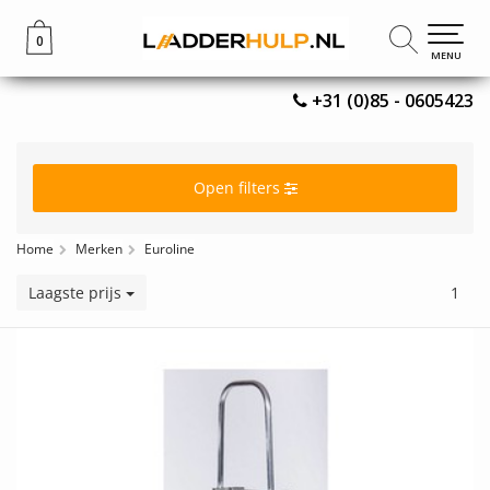
0
0
MENU
MENU
+31 (0)85 - 0605423
Open filters
Home
Merken
Euroline
Laagste prijs
1